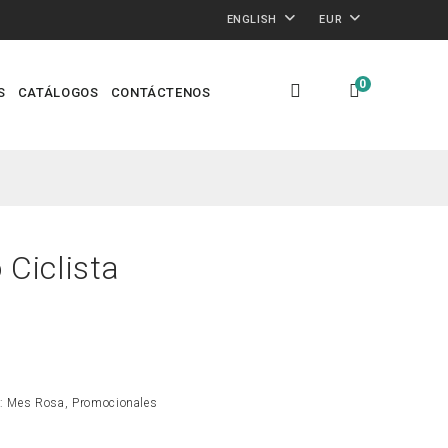
ENGLISH
EUR
0
S
CATÁLOGOS
CONTÁCTENOS
 Ciclista
s:
Mes Rosa
,
Promocionales