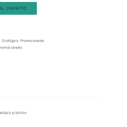
AL CARRITO
s:
Ecológico
,
Promocionales
Promocionales
alápiz plástico