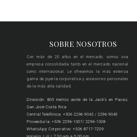
SOBRE NOSOTROS
Con más de 20 años en el mercado, somos una
empresa consolidada tanto en el mercado nacional
como internacional. Le ofrecemos la más extensa
gama de joyería corporativa y accesorios personales
de la más alta calidad.
Dirección: 800 metros oeste de la Jack's en Pavas;
San José-Costa Rica
Central Telefónica: +506 2296-9042 / 2296-9043
Proveeduría: +506 2296-1007/ 2296-1008
WhatsApp Corporativo: +506 8717-7209
Horario: L-V / 7:30 am a 5:00 pm