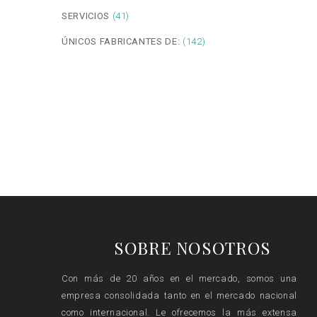
SERVICIOS
(41)
ÚNICOS FABRICANTES DE:
(142)
SOBRE NOSOTROS
Con más de 20 años en el mercado, somos una
empresa consolidada tanto en el mercado nacional
como internacional. Le ofrecemos la más extensa