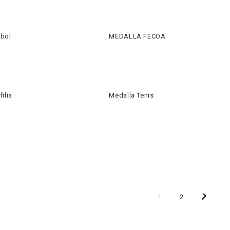
sbol
MEDALLA FECOA
ilia
Medalla Tenis
1
2