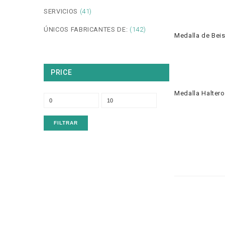
SERVICIOS
(41)
ÚNICOS FABRICANTES DE:
(142)
Medalla de Bei
PRICE
Medalla Halterof
Precio
Precio
mínimo
máximo
FILTRAR